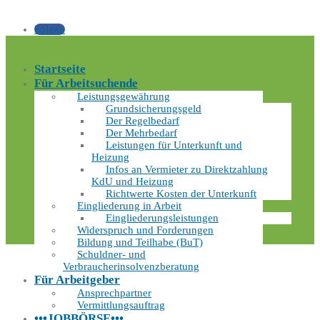
Folgen
Startseite
Für Arbeitsuchende
Leistungsgewährung
Grundsicherungsgeld
Der Regelbedarf
Der Mehrbedarf
Leistungen für Unterkunft und
Heizung
Infos an Vermieter zu Direktzahlung
KdU und Heizung
Richtwerte Kosten der Unterkunft
Eingliederung in Arbeit
Eingliederungsleistungen
Widerspruch und Forderungen
Bildung und Teilhabe (BuT)
Schuldner- und
Verbraucherinsolvenzberatung
Für Arbeitgeber
Ansprechpartner
Vermittlungsauftrag
•••JOBBÖRSE•••