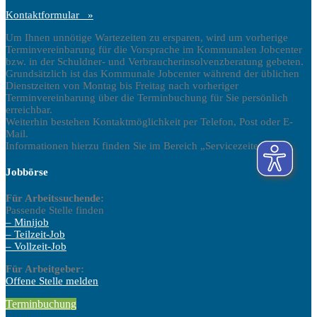
Kontaktformular »
Um Ihnen unnötige Wartezeiten zu ersparen, wird um vorherige
Terminvereinbarung für die Vorsprache im Kommunalen Jobcenter
bzw. in der Schuldner- und Verbraucherinsolvenzberatung gebeten.
Grundsätzlich ist das Kommunale Jobcenter während der üblichen
Dienstzeiten von Montag bis Freitag nach vorheriger
Terminvereinbarung über die Terminbuchung für Sie persönlich
erreichbar.
Weiterhin bestehen Kontaktmöglichkeit per Telefon, Post oder E-
Mail.
Informationen hierzu finden Sie im Bereich „Servicezeiten“.
Jobbörse
Für Arbeitssuchende:
Passende Stelle finden
– Minijob
– Teilzeit-Job
– Vollzeit-Job
Für Arbeitgeber:
Offene Stelle melden
Terminbuchung