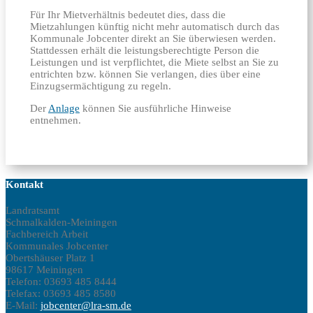
Für Ihr Mietverhältnis bedeutet dies, dass die
Mietzahlungen künftig nicht mehr automatisch durch das
Kommunale Jobcenter direkt an Sie überwiesen werden.
Stattdessen erhält die leistungsberechtigte Person die
Leistungen und ist verpflichtet, die Miete selbst an Sie zu
entrichten bzw. können Sie verlangen, dies über eine
Einzugsermächtigung zu regeln.
Der
Anlage
können Sie ausführliche Hinweise
entnehmen.
Kontakt
Landratsamt
Schmalkalden-Meiningen
Fachbereich Arbeit
Kommunales Jobcenter
Obertshäuser Platz 1
98617 Meiningen
Telefon: 03693 485 8444
Telefax: 03693 485 8580
E-Mail:
jobcenter@lra-sm.de