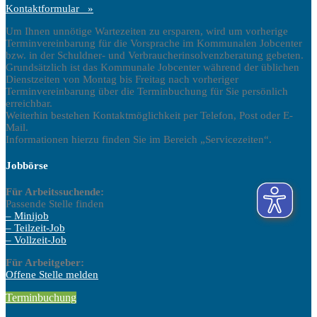
Kontaktformular »
Um Ihnen unnötige Wartezeiten zu ersparen, wird um vorherige
Terminvereinbarung für die Vorsprache im Kommunalen Jobcenter
bzw. in der Schuldner- und Verbraucherinsolvenzberatung gebeten.
Grundsätzlich ist das Kommunale Jobcenter während der üblichen
Dienstzeiten von Montag bis Freitag nach vorheriger
Terminvereinbarung über die Terminbuchung für Sie persönlich
erreichbar.
Weiterhin bestehen Kontaktmöglichkeit per Telefon, Post oder E-
Mail.
Informationen hierzu finden Sie im Bereich „Servicezeiten“.
Jobbörse
Für Arbeitssuchende:
Passende Stelle finden
– Minijob
– Teilzeit-Job
– Vollzeit-Job
Für Arbeitgeber:
Offene Stelle melden
Terminbuchung