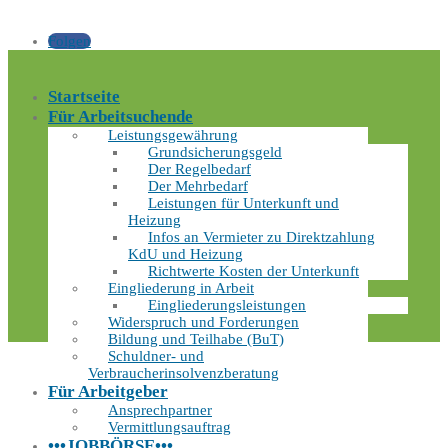
Folgen
Startseite
Für Arbeitsuchende
Leistungsgewährung
Grundsicherungsgeld
Der Regelbedarf
Der Mehrbedarf
Leistungen für Unterkunft und
Heizung
Infos an Vermieter zu Direktzahlung
KdU und Heizung
Richtwerte Kosten der Unterkunft
Eingliederung in Arbeit
Eingliederungsleistungen
Widerspruch und Forderungen
Bildung und Teilhabe (BuT)
Schuldner- und
Verbraucherinsolvenzberatung
Für Arbeitgeber
Ansprechpartner
Vermittlungsauftrag
•••JOBBÖRSE•••