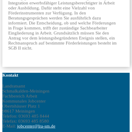
Integration erwerbsfähiger Leistungsberechtigter in Arbeit
oder Ausbildung. Dafür steht eine Vielzahl von
Förderinstrumenten zur Verfügung. In den
Beratungsgesprächen werden Sie ausführlich dazu
informiert. Die Entscheidung, ob und welche Förderungen
in Frage kommen, trifft der zuständige Sachbearbeiter
Eingliederung in Arbeit. Grundsätzlich müssen Sie den
Antrag vor dem leistungsbegründeten Ereignis stellen, ein
Rechtsanspruch auf bestimmte Förderleistungen besteht im
SGB II nicht.
Kontakt
Landratsamt
Schmalkalden-Meiningen
Fachbereich Arbeit
Kommunales Jobcenter
Obertshäuser Platz 1
98617 Meiningen
Telefon: 03693 485 8444
Telefax: 03693 485 8580
E-Mail:
jobcenter@lra-sm.de