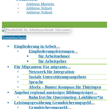
Jobbörse Minijobs
Jobbörse Teilzeit
Jobbörse Vollzeit
Terminbuchung
Eingliederung in Arbeit
Eingliederungsleistungen
für Arbeitnehmer
für Arbeitgeber
Für Migranten/ For migrants
Netzwerk für Integration
Soziale Unterstützungsangebote
Sprache
Afeefa – Bunter Kompass für Thüringen
Angebot regional ansässiger Bildungsträger
Bahn frei für Quereinstieg: Lokführer*in
Leistungsgewährung Grundsicherungsgeld
Grundsicherungsgeld