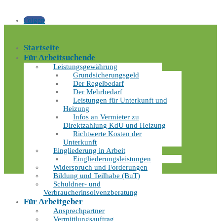
Folgen
Startseite
Für Arbeitsuchende
Leistungsgewährung
Grundsicherungsgeld
Der Regelbedarf
Der Mehrbedarf
Leistungen für Unterkunft und
Heizung
Infos an Vermieter zu
Direktzahlung KdU und Heizung
Richtwerte Kosten der
Unterkunft
Eingliederung in Arbeit
Eingliederungsleistungen
Widerspruch und Forderungen
Bildung und Teilhabe (BuT)
Schuldner- und
Verbraucherinsolvenzberatung
Für Arbeitgeber
Ansprechpartner
Vermittlungsauftrag