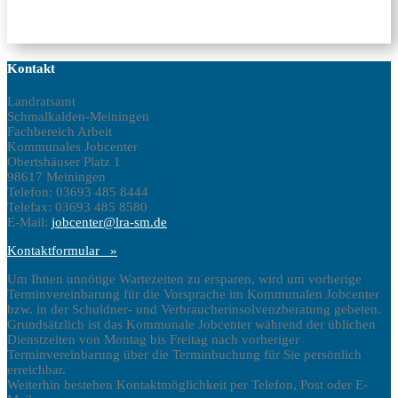
Kontakt
Landratsamt
Schmalkalden-Meiningen
Fachbereich Arbeit
Kommunales Jobcenter
Obertshäuser Platz 1
98617 Meiningen
Telefon: 03693 485 8444
Telefax: 03693 485 8580
E-Mail:
jobcenter@lra-sm.de
Kontaktformular »
Um Ihnen unnötige Wartezeiten zu ersparen, wird um vorherige
Terminvereinbarung für die Vorsprache im Kommunalen Jobcenter
bzw. in der Schuldner- und Verbraucherinsolvenzberatung gebeten.
Grundsätzlich ist das Kommunale Jobcenter während der üblichen
Dienstzeiten von Montag bis Freitag nach vorheriger
Terminvereinbarung über die Terminbuchung für Sie persönlich
erreichbar.
Weiterhin bestehen Kontaktmöglichkeit per Telefon, Post oder E-