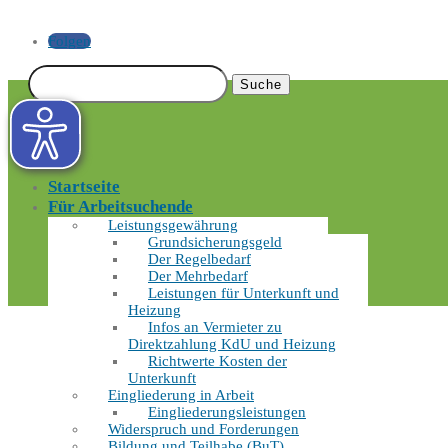
Folgen
Suchen
nach:
Startseite
Für Arbeitsuchende
Leistungsgewährung
Grundsicherungsgeld
Der Regelbedarf
Der Mehrbedarf
Leistungen für Unterkunft und
Heizung
Infos an Vermieter zu
Direktzahlung KdU und Heizung
Richtwerte Kosten der
Unterkunft
Eingliederung in Arbeit
Eingliederungsleistungen
Widerspruch und Forderungen
Bildung und Teilhabe (BuT)