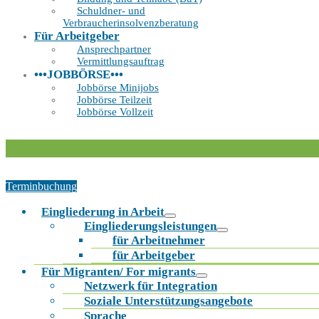
Schuldner- und
Verbraucherinsolvenzberatung
Für Arbeitgeber
Ansprechpartner
Vermittlungsauftrag
•••JOBBÖRSE•••
Jobbörse Minijobs
Jobbörse Teilzeit
Jobbörse Vollzeit
Terminbuchung
Eingliederung in Arbeit
Eingliederungsleistungen
für Arbeitnehmer
für Arbeitgeber
Für Migranten/ For migrants
Netzwerk für Integration
Soziale Unterstützungsangebote
Sprache