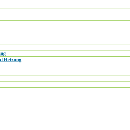
ung
nd Heizung